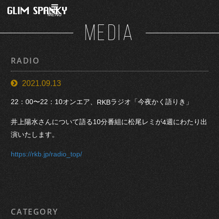
MENU
MEDIA
RADIO
2021.09.13
22：00〜22：10オンエア、
ラジオ「今夜かく語りき」
RKB
井上陽水さんについて語る10分番組に松尾レミが
週にわたり出
4
演いたします。
https://rkb.jp/radio_top/
CATEGORY