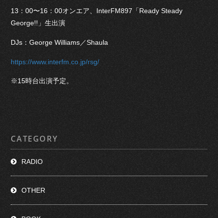
13：00〜16：00オンエア、InterFM897「Ready Steady
George!!」生出演
DJs：George Williams／Shaula
https://www.interfm.co.jp/rsg/
※15時台出演予定。
CATEGORY
RADIO
OTHER