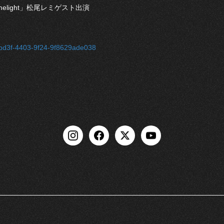
imelight」松尾レミゲスト出演
9-bd3f-4403-9f24-9f8629ade038