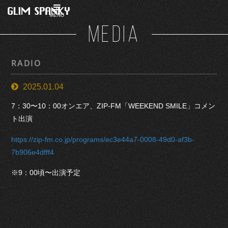
MENU
MEDIA
RADIO
2025.01.04
7：30〜10：00オンエア、ZIP-FM「WEEKEND SMILE」コメン
ト出演
https://zip-fm.co.jp/programs/ec3e44a7-0008-49d0-af3b-
7b906e4dfff4
※9：00頃〜出演予定