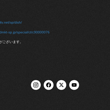
tv.net/sp/dish/
.dmkt-sp.jp/special/ct/c90000076
がございます。