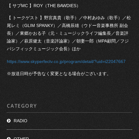
【 サブMC 】ROY（THE BAWDIES）
【 トークゲスト 】野宮真貴（歌手）／中村あゆみ（歌手）／松
尾レミ（GLIM SPANKY）／高橋辰雄（ウドー音楽事務所 副会
長）／東郷かおる子（元・ミュージックライフ編集長／音楽評
論家）／萩原健太（音楽評論家）／朝妻一郎（MPA顧問／フジ
パシフィックミュージック会長）ほか
https://www.skyperfectv.co.jp/program/detail/?uid=i22047667
※放送日時が予告なく変更となる場合がございます。
CATEGORY
RADIO
OTHER