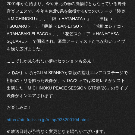
2001年から始まり、今や東北の春の風物詩ともなっている野外
音楽フェスで、今年も東北6県を象徴する6つのステージ「陸奥
＜MICHINOKU＞」、「鰰 ＜HATAHATA＞」、「津軽 ＜
TSUGARU＞」、「磐越 ＜BAN-ETSU＞」、「荒吐エレアコ＜
ARAHABAKI ELEACO＞」、「花笠スクエア ＜HANAGASA
SQUARE＞」で開催され、豪華アーティストたちが熱いライブ
を繰り広げました。
ここでしか見られない夢のセッションも必見！
GLIM SPANKYが新設の荒吐エレアコステージで
＜ DAY1 ＞では
初日のトリを飾った映像が、＜ DAY2 ＞では松尾レミがゲスト
出演した「MICHINOKU PEACE SESSION GTR祭’26」のライブ
映像がオンエアされます。
お楽しみに！
https://otn.fujitv.co.jp/b_hp/925200104.html
※放送日時が予告なく変更となる場合がございます。