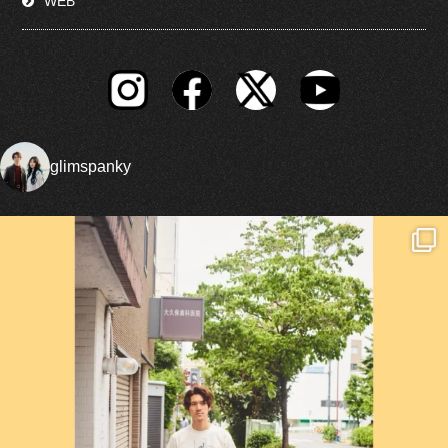
WEB
glimspanky