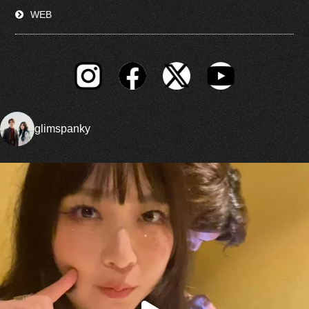
WEB
glimspanky