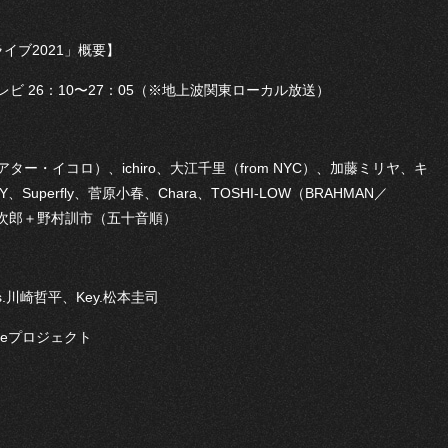
ライブ2021」概要】
レビ 26：10〜27：05（※地上波関東ローカル放送）
ー・イコロ）、ichiro、大江千里（from NYC）、加藤ミリヤ、キ
Y、Superfly、菅原小春、Chara、TOSHI-LOW（BRAHMAN／
田洋次郎＋野村訓市（五十音順）
s.川崎哲平、Key.松本圭司
eプロジェクト