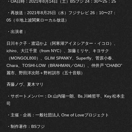
・OA日時：2021年8月14日（土）BSフジ 24：30〜25：25
・再放送：2021年8月25日（水）フジテレビ 26：10〜27：
05（※地上波関東ローカル放送）
・出演者：
日川キク子・渡辺かよ（阿寒湖アイヌシアター・イコロ）、
ichiro、大江千里（from NYC）、加藤ミリヤ、キヨサク
（MONGOL800）、GLIM SPANKY、Superfly、菅原小春、
Chara、TOSHI-LOW（BRAHMAN／OAU）、仲井戸 “CHABO”
麗市、野田洋次郎＋野村訓市（五十音順）
斉藤ノヴ、夏木マリ
・サポートメンバー：Dr.山内陽一朗、Bs.川崎哲平、Key.松本圭
司
・主催・企画：一般社団法人 One of Loveプロジェクト
・制作著作：BSフジ