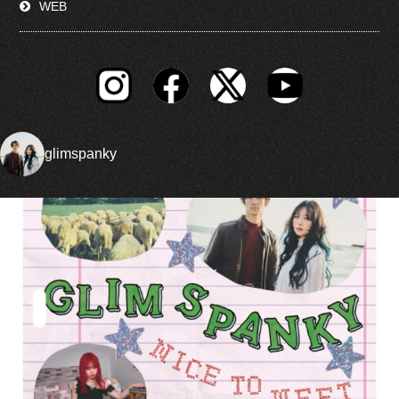
WEB
glimspanky