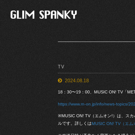
TV
2024.08.18
18：30〜19：00、MUSIC ON! TV「
https://www.m-on.jp/info/news-topics/2
※MUSIC ON! TV（エムオン!）は
ルです。詳しくは
MUSIC ON! TV（