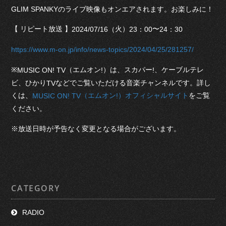
GLIM SPANKYのライブ映像もオンエアされます。お楽しみに！
【 リピート放送 】
火）
〜
2024/07/16（
23：00
24：
30
https://www.m-on.jp/info/news-topics/2024/04/25/281257/
※
（エムオン
）は、スカパー
、ケーブルテレ
MUSIC ON! TV
!
!
ビ、ひかり
などでご覧いただける音楽チャンネルです。詳し
TV
くは、
をご覧
（エムオン
）オフィシャルサイト
MUSIC ON! TV
!
ください。
※放送日時が予告なく変更となる場合がございます。
CATEGORY
RADIO