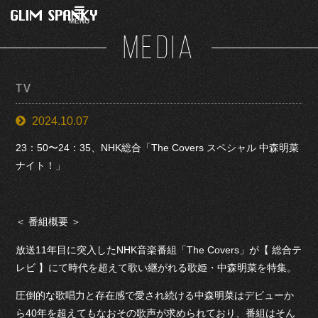
MENU
MEDIA
TV
2024.10.07
23：50〜24：35、NHK総合「The Covers スペシャル 中森明菜
ナイト！」
＜ 番組概要 ＞
放送11年目に突入したNHK音楽番組「The Covers」が【 総合テ
レビ 】にて時代を超えて歌い継がれる歌姫・中森明菜を特集。
圧倒的な歌唱力と存在感で愛され続ける中森明菜はデビューか
ら40年を超えてもなおその歌声が求められており、番組はそん