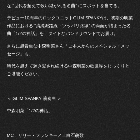
な “世代を超えて歌い継がれる名曲” にスポットを当てる。
デビュー10周年のロックユニットGLIM SPANKYは、初期の明菜
作品における “清純派路線・ツッパリ路線” の両面が詰まった名
曲「1/2の神話」を、タイトなバンドサウンドでお届け。
さらに超貴重な中森明菜さん「ご本人からのスペシャル・メッ
セージ」も。
時代を超えて輝き愛され続ける中森明菜の歌世界をじっくりと
ご堪能ください。
＜ GLIM SPANKY 演奏曲 ＞
中森明菜「1/2の神話」
MC：リリー・フランキー／上白石萌歌