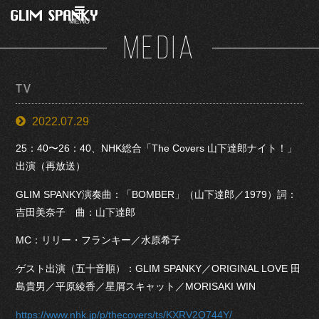
MENU
MEDIA
TV
2022.07.29
25：40〜26：40、NHK総合「The Covers 山下達郎ナイト！」
出演（再放送）
GLIM SPANKY演奏曲：「BOMBER」（山下達郎／1979）詞：
吉田美奈子 曲：山下達郎
MC：リリー・フランキー／水原希子
ゲスト出演（五十音順）：GLIM SPANKY／ORIGINAL LOVE 田
島貴男／平原綾香／星屑スキャット／MORISAKI WIN
https://www.nhk.jp/p/thecovers/ts/KXRV2Q744Y/