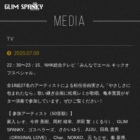
MENU
MEDIA
TV
2020.07.09
22：30〜23：15、NHK総合テレビ「みんなでエール キックオ
フスペシャル」
全18組27名のアーティストによる松任谷由実さん「やさしさに
包まれたなら」歌い継ぎ企画に松尾レミが歌唱、亀本寛貴がギ
ター演奏で参加しています。ぜひご覧ください！
【 参加アーティスト（50音順）】
家入 レオ、今井 美樹、岡村 靖幸、岸田 繁（くるり）、GLIM
さかいゆう、JUJU、田島 貴男
SPANKY、ゴスペラーズ、
（ORIGINAL LOVE）、Char、NOKKO、元 ちとせ、秦 基博、