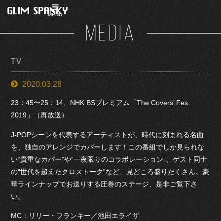
MENU
MEDIA
TV
2020.03.28
23：45〜25：14、NHK BSプレミアム「The Covers’ Fes.
2019」（再放送）
J-POPシーンを代表するアーティストが、時代に刻まれる名曲
を、独自のアレンジでカバーします！この番組でしか見られな
い“貴重なカバー”や“一夜限りのコラボレーション”、ゲスト同士
の“世代を超えたクロストーク”など、見どころ盛りだくさん。豪
華ラインナップでお送りする圧巻のステージ、是非ご覧下さ
い。
MC：リリー・フランキー／池田エライザ