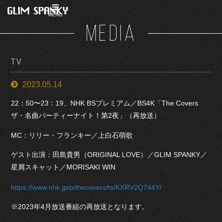
MENU
MEDIA
TV
2023.05.14
22：50〜23：19、NHK BSプレミアム／BS4K「The Covers
ザ・名曲パーティーナイト！第2夜」（再放送）
MC：リリー・フランキー／上白石萌歌
ゲスト出演：田島貴男（ORIGINAL LOVE）／GLIM SPANKY／
星屑スキャット／MORISAKI WIN
https://www.nhk.jp/p/thecovers/ts/KXRV2Q744Y/
※2023年4月放送番組の再放送となります。