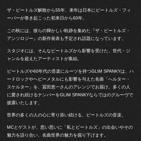
ザ・ビートルズ解散から55年、来年は日本にビートルズ・フィ
ーバーが巻き起こった初来日から60年。
この秋には、彼らの輝かしい軌跡を集めた『ザ・ビートルズ・
アンソロジー』の新作発表も予定され話題になっています。
スタジオには、そんなビートルズから影響を受けた、世代・ジ
ャンルを超えたアーティストが集結。
ビートルズや60年代の音楽にルーツを持つGLIM SPANKYは、ハ
ードロックやヘビーメタルにも影響を与えた名曲「へルター・
スケルター」を、冨田恵一さんのアレンジでお届け。多くの人
に愛され続けるナンバーをGLIM SPANKYならではのグルーヴで
披露いたします。
世界の多くの人の心に寄り添い続ける、ビートルズの音楽。
MCとゲストが、思い思いに「私とビートルズ」の出会いやその
魅力を語り合い、名曲世界の魅力を掘り下げます。