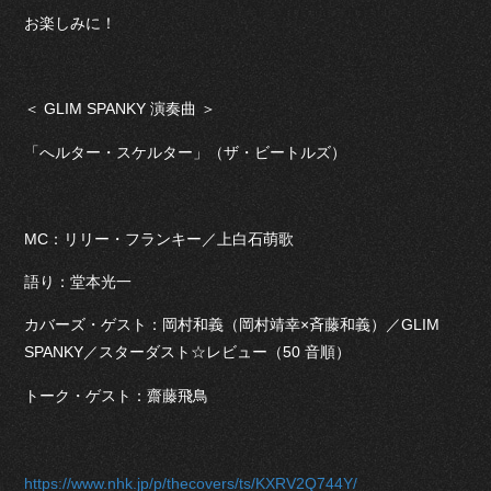
お楽しみに！
＜ GLIM SPANKY 演奏曲 ＞
「へルター・スケルター」（ザ・ビートルズ）
MC：リリー・フランキー／上白石萌歌
語り：堂本光一
カバーズ・ゲスト：岡村和義（岡村靖幸×斉藤和義）／GLIM
SPANKY／スターダスト☆レビュー（50 音順）
トーク・ゲスト：齋藤飛鳥
https://www.nhk.jp/p/thecovers/ts/KXRV2Q744Y/