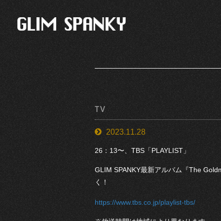
TV
2023.11.28
26：13〜、TBS「PLAYLIST」
GLIM SPANKY最新アルバム『The Gol
く！
https://www.tbs.co.jp/playlist-tbs/