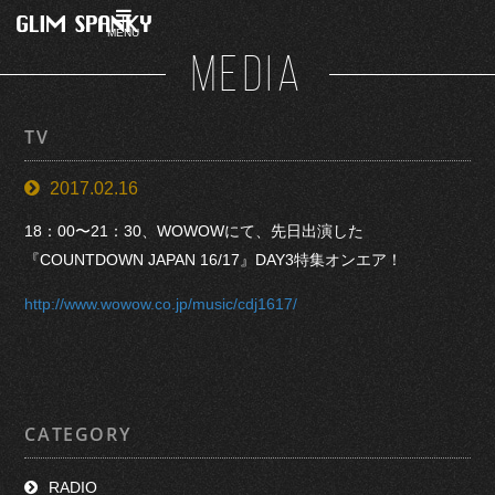
MENU
MEDIA
TV
2017.02.16
18：00〜21：30、WOWOW
にて、先日出演した
『COUNTDOWN JAPAN 16/17』DAY3特集オンエア！
http://www.wowow.co.jp/music/cdj1617/
CATEGORY
RADIO