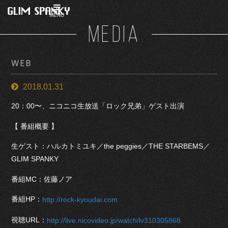
MENU
MEDIA
WEB
2018.01.31
20：00〜、ニコニコ生放送「ロック兄弟」ゲスト出演
【 番組概要 】
生ゲスト：ハルカトミユキ／the peggies／THE STARBEMS／
GLIM SPANKY
番組MC：佐藤ノア
番組HP：
http://rock-kyoudai.com
視聴URL：
http://live.nicovideo.jp/watch/lv310305868