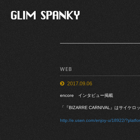
WEB
2017.09.06
encore インタビュー掲載
「『BIZARRE CARNIVAL』はサ
http://e.usen.com/enjoy-u/18922/?platf