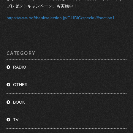
プレゼントキャンペーン」も実施中！
https://www.softbankselection.jp/GLIDiC/special/#section1
CATEGORY
RADIO
OTHER
BOOK
TV