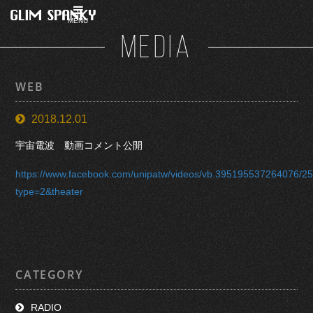
MENU
MEDIA
WEB
2018.12.01
宇宙電波 動画コメント公開
https://www.facebook.com/unipatw/videos/vb.395195537264076/
type=2&theater
CATEGORY
RADIO