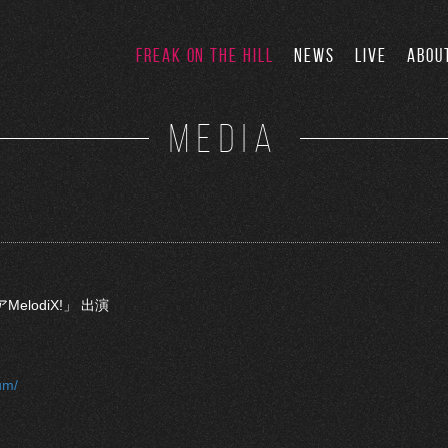
FREAK ON THE HILL
NEWS
LIVE
ABOU
MEDIA
elodiX!」 出演
um/