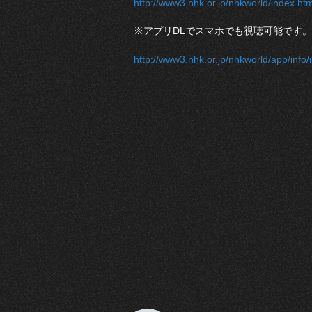
http://www3.nhk.or.jp/nhkworld/index.htm
※アプリ
DLで
スマホでも視聴可能です。
http://www3.nhk.or.jp/nhkworld/app/info