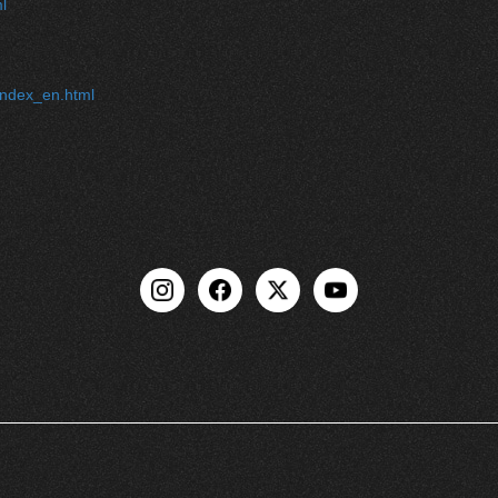
l
/index_en.html