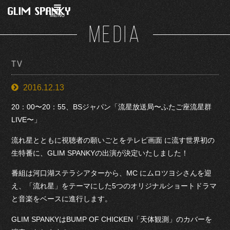
MENU
MEDIA
TV
2016.12.13
20：00〜20：55、BSジャパン「流星放送局〜ふたご座流星群
LIVE〜」
流れ星とともに視聴者の願いごとをテレビ画面 に流す世界初の
生特番に、GLIM SPANKYの出演が決定いたしました！
番組は河口湖ステラシアターから、MC にムロツヨシさんを迎
え、「流れ星」をテーマにした5つのオリジナルショートドラマ
と音楽をベースに進行します。
GLIM SPANKYはBUMP OF CHICKEN「天体観測」のカバーを