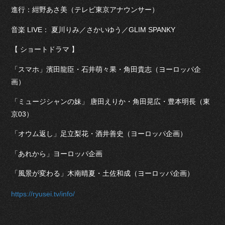
進行：紺野あさ美（テレビ東京アナウンサー）
音楽 LIVE： 夏川りみ／さかいゆう／GLIM SPANKY
【 ショートドラマ 】
「スマホ」濱田龍臣・石井萌々果・角田貴志（ヨーロッパ企
画）
「ミュージシャンの妹」 唐田えりか・角田晃広・豊本明長（東
京03）
「オウム返し」足立梨花・酒井善史（ヨーロッパ企画）
「あれから」ヨーロッパ企画
「風景が変わる」木南晴夏・土佐和成（ヨーロッパ企画）
https://ryusei.tv/info/