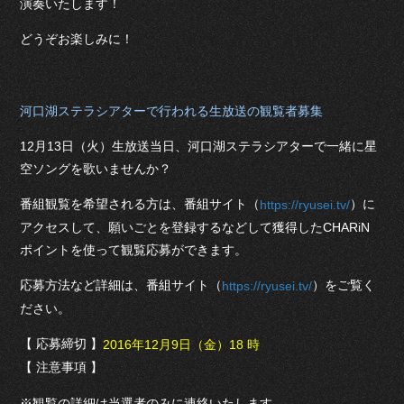
演奏いたします！
どうぞお楽しみに！
河口湖ステラシアターで行われる生放送の観覧者募集
12月13日（火）生放送当日、河口湖ステラシアターで一緒に星
空ソングを歌いませんか？
番組観覧を希望される方は、番組サイト（
）に
https://ryusei.tv/
アクセスして、願いごとを登録するなどして獲得したCHARiN
ポイントを使って観覧応募ができます。
応募方法など詳細は、番組サイト（
）をご覧く
https://ryusei.tv/
ださい。
【 応募締切 】
2016年12月9日（金）18 時
【 注意事項 】
※観覧の詳細は当選者のみに連絡いたします。