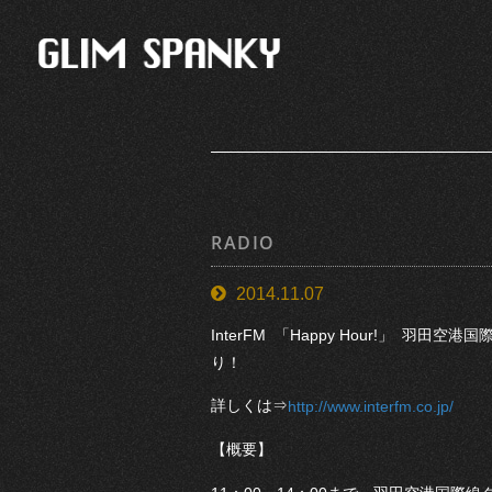
RADIO
2014.11.07
InterFM 「Happy Hour!」
り！
詳しくは⇒
http://www.interfm.co.jp/
【概要】