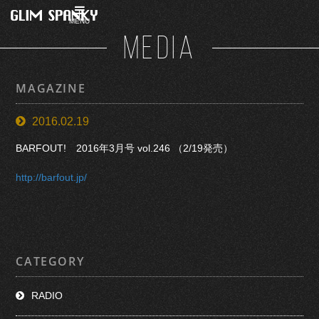
MENU
MEDIA
MAGAZINE
2016.02.19
BARFOUT! 2016年3月号 vol.246 （2/19発売）
http://barfout.jp/
CATEGORY
RADIO