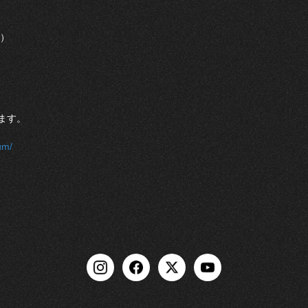
送）
ます。
um/