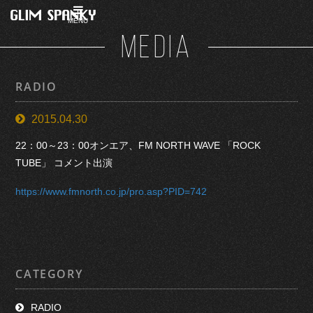
MENU
MEDIA
RADIO
2015.04.30
22：00～23：00オンエア、FM NORTH WAVE 「ROCK
TUBE」 コメント出演
https://www.fmnorth.co.jp/pro.asp?PID=742
CATEGORY
RADIO