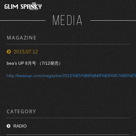
MENU
MEDIA
MAGAZINE
2015.07.12
bea’s UP 8月号 （7/12発売）
http://beasup.com/magazine/2015%E5%B9%B48%E6%9C%88%
CATEGORY
RADIO