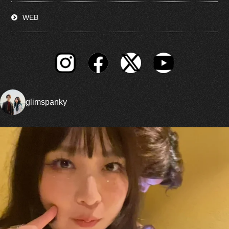
WEB
glimspanky