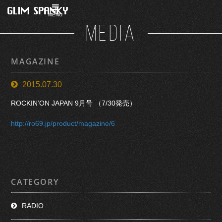
MENU
MEDIA
MAGAZINE
2015.07.30
ROCKIN’ON JAPAN 9月号 （7/30発売）
http://ro69.jp/product/magazine/6
CATEGORY
RADIO