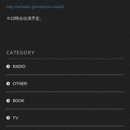
http://ameblo.jp/onitama-nack5/
※22時台出演予定。
CATEGORY
RADIO
OTHER
BOOK
TV