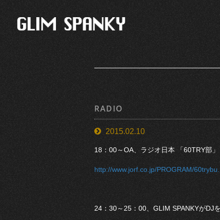
RADIO
2015.02.10
18：00～OA、ラジオ日本 「60TRY部」
http://www.jorf.co.jp/PROGRAM/60trybu
24：30～25：00、GLIM SPANKYがD