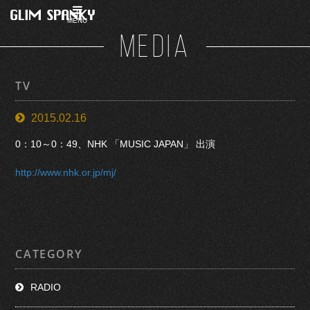
MENU
MEDIA
TV
2015.02.16
0：10～0：49、NHK 「MUSIC JAPAN」 出演
http://www.nhk.or.jp/mj/
CATEGORY
RADIO