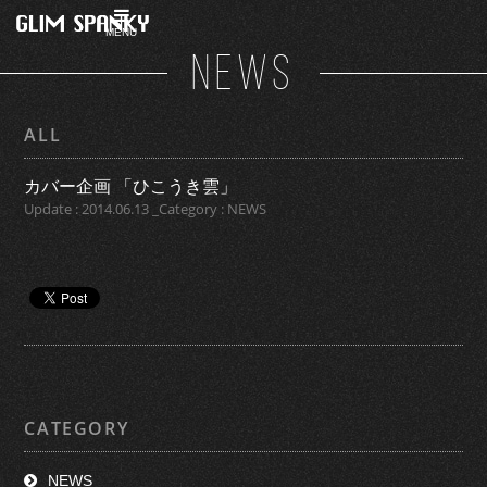
MENU
NEWS
ALL
カバー企画 「ひこうき雲」
Update : 2014.06.13 _Category : NEWS
CATEGORY
NEWS