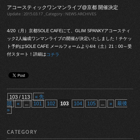
アコースティックワンマンライブ@京都 開催決定
Update : 2015.03.17 _Category : NEWS ARCHIVES
4/20（月）京都SOLE CAFEにて、GLIM SPANKYアコースティ
ック2人編成ワンマンライブの開催が決定いたしました！チケッ
ト予約はSOLE CAFE メールフォームより4/4（土）21：00～受
付スタート！詳細は
コチラ
« 先
103 / 113
頭
最後
«
...
101
102
103
104
105
...
»
»
CATEGORY