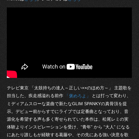
テレビ東京 「太鼓持ちの達人～正しい××のほめ方～」 主題歌を
担当した、疾走感溢れる前作
とは打って変わり、
「褒めろよ」
ミディアムスローな楽曲で新たなGLIM SPANKYの真骨頂を提
示。デビュー前からすでにライブでは定番曲となっており、音
源化を希望する声も多く寄せられていた本作は、松尾レミの実
体験よりインスピレーションを受け、“青年” から “大人” になる
にあたり誰しもが経験する葛藤や、その先にある強い決意を歌