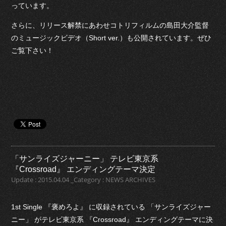
っています。
さらに、リリース解禁にあわせコトリフィルムの島田大介監督
のミュージックビデオ（Short ver.）も公開されています。ぜひ
ご覧下さい！
「サンライズジャーニー」 テレビ東京系
『Crossroad』 エンディングテーマ決定
Update : 2015.04.04 _Category : NEWS ARCHIVES
1st Single 『褒めろよ』 に収録されている 「サンライズジャー
ニー」 がテレビ東京系 『Crossroad』 エンディングテーマに決