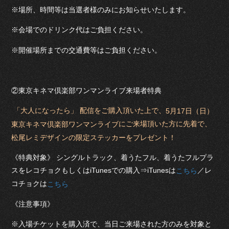
※場所、時間等は当選者様のみにお知らせいたします。
※会場でのドリンク代はご負担ください。
※開催場所までの交通費等はご負担ください。
②東京キネマ倶楽部ワンマンライブ来場者特典
「大人になったら」 配信をご購入頂いた上で、
5月17日（日）
にご来場頂いた方に先着で、
東京キネマ倶楽部ワンマンライブ
松尾レミデザインの限定ステッカーをプレゼント！
《特典対象》 シングルトラック、着うたフル、着うたフルプラ
スをレコチョクもしくはiTunesでの購入⇒iTunesは
／レ
こちら
コチョクは
こちら
《注意事項》
※入場チケットを購入済で、当日ご来場された方のみを対象と