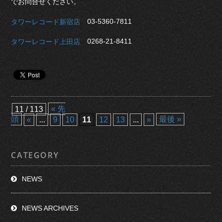
でお問合せください。
03-5360-7811
タワーレコード新宿店
0268-21-8411
タワーレコード上田店
« 先
11 / 113
頭
最後 »
«
...
9
10
11
12
13
...
»
CATEGORY
NEWS
NEWS ARCHIVES