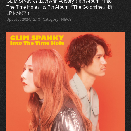
GLIM SPANKY 10th Anniversary！6th Album『Into
The Time Hole』＆ 7th Album『The Goldmine』初
LP化決定！
Update : 2024.12.18 _Category : NEWS