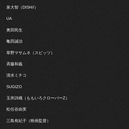
泉大智（DISH//）
UA
奥田民生
亀田誠治
草野マサムネ（スピッツ）
斉藤和義
清水ミチコ
SUGIZO
玉井詩織（ももいろクローバーZ）
松任谷由実
三島有紀子（映画監督）