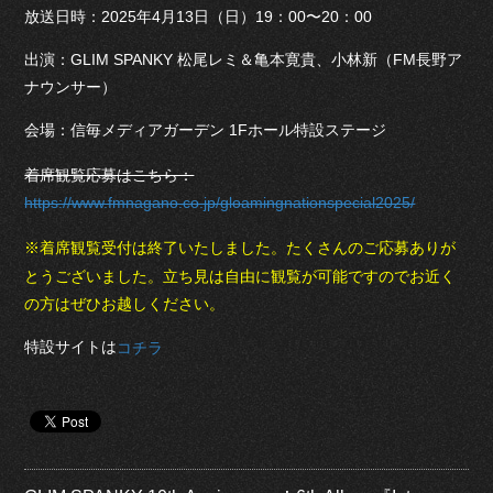
放送日時：2025年4月13日（日）19：00〜20：00
出演：GLIM SPANKY 松尾レミ＆亀本寛貴、小林新（FM長野ア
ナウンサー）
会場：信毎メディアガーデン 1Fホール特設ステージ
着席観覧応募はこちら：
https://www.fmnagano.co.jp/gloamingnationspecial2025/
※着席観覧受付は終了いたしました。たくさんのご応募ありが
とうございました。立ち見は自由に観覧が可能ですのでお近く
の方はぜひお越しください。
特設サイトは
コチラ