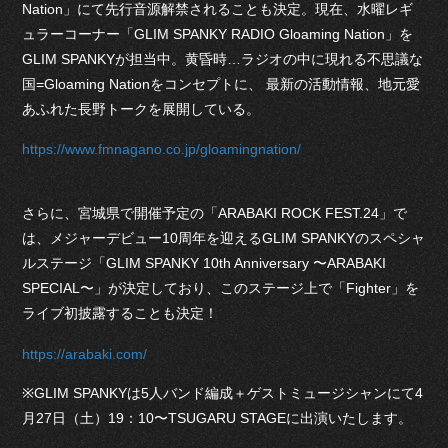
Nation」にて先行音源解禁されることも決定。現在、水曜レギ
ュラーコーナー「GLIM SPANKY RADIO Gloaming Nation」を
GLIM SPANKYが担当中。黄昏時…ラジオの中に現れる不思議な
国=Gloaming Nationをコンセプトに、 最新の活動情報、地元愛
あふれた長野トークを展開している。
https://www.fmnagano.co.jp/gloamingnation/
さらに、宮城県で開催予定の「ARABAKI ROCK FEST.24」で
は、メジャーデビュー10周年を迎えるGLIM SPANKYのスペシャ
ルステージ「GLIM SPANKY 10th Anniversary 〜ARABAKI
SPECIAL〜」が決定しており、このステージ上で「Fighter」を
ライブ初披露することも決定！
https://arabaki.com/
※GLIM SPANKYは5人バンド編成＋ゲストミュージシャンにて4
月27日（土）19：10〜TSUGARU STAGEに出演いたします。