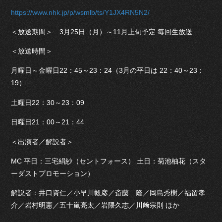
https://www.nhk.jp/p/wsmlb/ts/Y1JX4RN5N2/
＜放送期間＞ 3月25日（月）～11月上旬予定 毎回生放送
＜放送時間＞
月曜日～金曜日22：45～23：24（3月の平日は 22：40～23：
19）
土曜日22：30～23：09
日曜日21：00～21：44
＜出演者／解説者＞
MC 平日：三宅絹紗（セントフォース） 土日：菊池柚花（スタ
ーダストプロモーション）
解説者：井口資仁／小早川毅彦／斎藤 隆／岡島秀樹／福留孝
介／岩村明憲／五十嵐亮太／岩隈久志／川﨑宗則 ほか