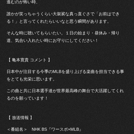
進むのが怖い時、
誰かが笑っちゃうくらい大袈裟な真っ直ぐさで「お前はでき
る！」と言ってくれたらいいなと思う瞬間があります。
そんな時に聴いてもらいたい。１日の始まり・昼休み・帰り
道、気合い入れたい時にお守りにしてください！
【 亀本寛貴 コメント 】
日本中が注目する今季のMLBを盛り上げる楽曲を担当できる事
をとても光栄に思います。
この曲と共に日本選手達が世界最高峰の舞台で大活躍してくれ
るのを願っています！
【 放送情報 】
＜番組名＞ NHK BS『ワースポ×MLB』