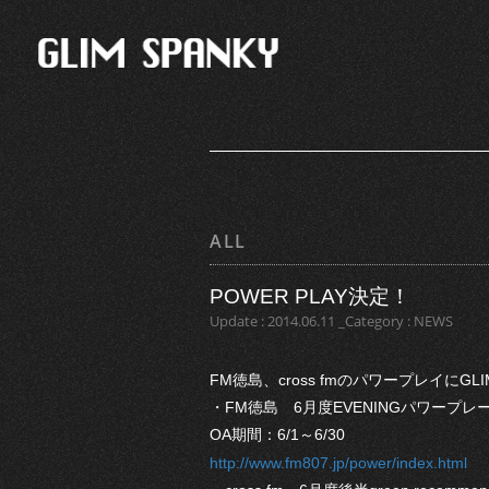
ALL
POWER PLAY決定！
Update : 2014.06.11 _Category : NEWS
FM徳島、cross fmのパワープレイにG
・FM徳島 6月度EVENINGパワープレ
OA期間：6/1～6/30
http://www.fm807.jp/power/index.html