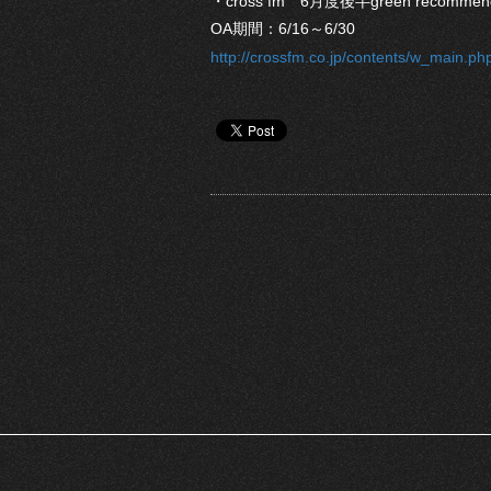
・cross fm 6月度後半green recommen
OA期間：6/16～6/30
http://crossfm.co.jp/contents/w_main.p