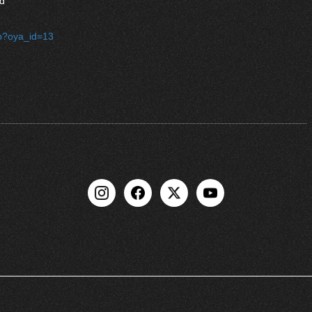
d
hp?oya_id=13