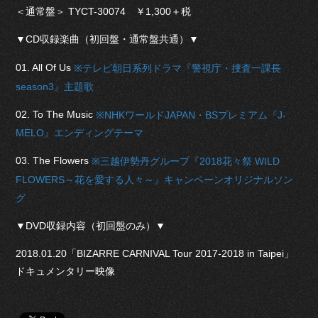
＜通常盤＞ TYCT-30074 ￥1,300＋税
▼CD収録楽曲（初回盤・通常盤共通）▼
01. All Of Us
※テレビ朝日系列ドラマ『警視庁・捜査一課長
season3』主題歌
02. To The Music
※NHKワールドJAPAN・BSプレミアム『J-
MELO』エンディングテーマ
03. The Flowers
※三越伊勢丹グループ『2018花々祭 WILD
FLOWERS～花を愛する人々～』キャンペーンオリジナルソン
グ
▼DVD収録内容（初回盤のみ）▼
2018.01.20「BIZARRE CARNIVAL Tour 2017-2018 in Taipei」
ドキュメンタリー映像