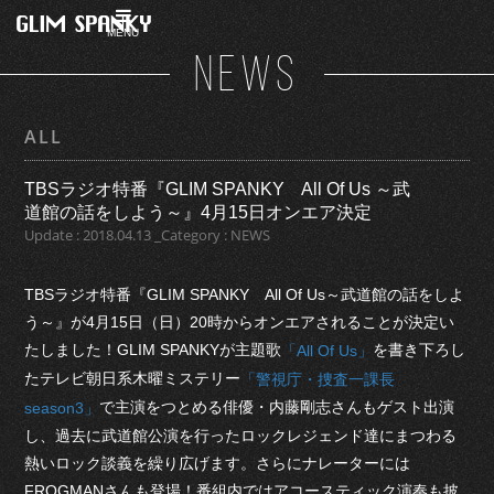
MENU
NEWS
ALL
TBSラジオ特番『GLIM SPANKY All Of Us ～武
道館の話をしよう～』4月15日オンエア決定
Update : 2018.04.13 _Category : NEWS
TBSラジオ特番『GLIM SPANKY All Of Us～武道館の話をしよ
う～』が4月15日（日）20時からオンエアされることが決定い
たしました！GLIM SPANKYが主題歌
を書き下ろし
「All Of Us」
たテレビ朝日系木曜ミステリー
「警視庁・捜査一課長
で主演をつとめる俳優・内藤剛志さんもゲスト出演
season3」
し、過去に武道館公演を行ったロックレジェンド達にまつわる
熱いロック談義を繰り広げます。さらにナレーターには
FROGMANさんも登場！番組内ではアコースティック演奏も披