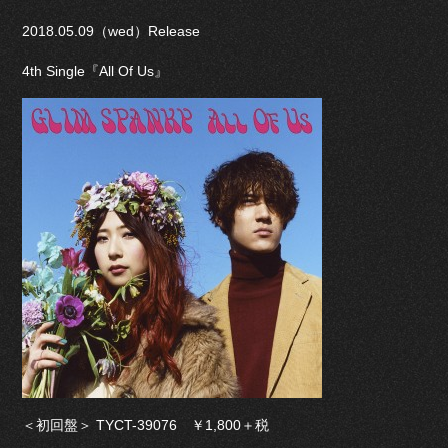
2018.05.09（wed）Release
4th Single『All Of Us』
＜初回盤＞ TYCT-39076 ￥1,800＋税