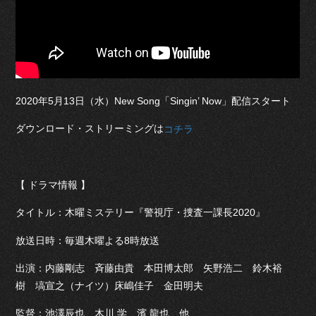
2020年5月13日（水）New Song「Singin’ Now」配信スタート
ダウンロード・ストリーミングは
コチラ
【 ドラマ情報 】
タイトル：木曜ミステリー『警視庁・捜査一課長2020』
放送日時：毎週木曜よる8時放送
出演：内藤剛志 斉藤由貴 本田博太郎 矢野浩二 鈴木裕
樹 塙宣之（ナイツ）床嶋佳子 金田明夫
監督：池澤辰也、木川 学、濱 龍也 他