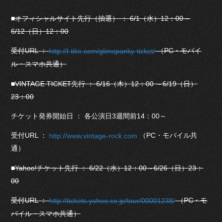
■オフィシャルサイト先行（抽選） ： 6/1（水）12：00～
6/12（日）12：00
受付URL ：
（PC・モバイ
http://l-tike.com/glimspanky-ticket/
ル・スマホ共通）
■VINTAGE TICKET先行 ： 6/16（木）12：00 ～6/19（日）
23：00
チケット発券開始日 ： 各公演日3週間前14：00～
受付URL ：
（PC・モバイル共
http://www.vintage-rock.com
通）
■Yahoo!チケット先行 ： 6/22（水）12：00～6/26（日）23：
00
受付URL ：
（PC・モ
http://tickets.yahoo.co.jp/tour/00001238/
バイル・スマホ共通）