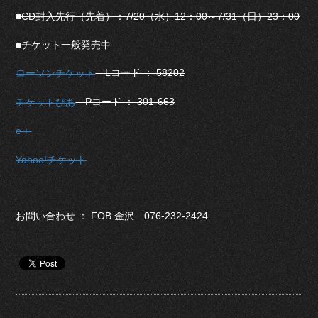
■CD封入先行（先着）：7/20（水）12：00～7/31（日）23：00
■チケット一般発売中
Lコード ： 58202
ローソンチケット
Pコード ： 301-663
チケットぴあ
e＋
Yahoo!チケット
お問い合わせ ： FOB 金沢 076-232-2424